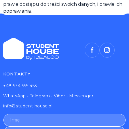
prawie dostępu do treści swoich danych, i prawie ich
poprawiania.
KONTAKTY
+48 534 555 453
WhatsApp
•
Telegram
•
Viber
•
Messenger
info@student-house.pl
N
Q
a
u
m
e
E