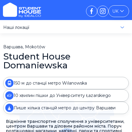
UK
Наші локації
Варшава, Mokotów
Student House
Domaniewska
150 м до станції метро Wilanowska
10 хвилин пішки до Університету Łazarskiego
Лише кілька станцій метро до центру Варшави
Відмінне транспортне сполучення з університетами,
центром Варшави та діловим районом міста. Поруч
розташовані магазини, кав'ярні, парки та спортивні