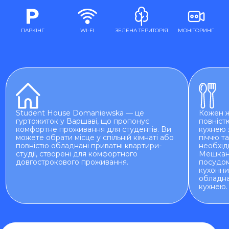
ПАРКІНГ
WI-FI
ЗЕЛЕНА ТЕРИТОРІЯ
МОНІТОРИНГ
Student House Domaniewska — це
Кожен 
гуртожиток у Варшаві, що пропонує
повніст
комфортне проживання для студентів. Ви
кухнею 
можете обрати місце у спільній кімнаті або
піччю т
повністю обладнані приватні квартири-
необхід
студії, створені для комфортного
Мешканц
довгострокового проживання.
посудом
кухонни
обладна
кухнею.