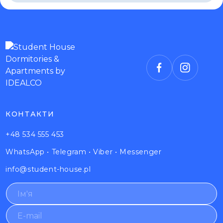
КОНТАКТИ
+48 534 555 453
WhatsApp
•
Telegram
•
Viber
•
Messenger
info@student-house.pl
N
a
m
E
e
-